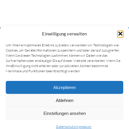
Einwilligung verwalten
Um Ihnen ein optimales Erlebnis zu bieten, verwenden wir Technologien wie
awi legal
Cookies, um Geräteinformationen zu speichern und/oder darauf zuzugreifen.
Wenn Sie diesen Technologien zustimmen, können wir Daten wie das
Surfverhalten oder eindeutige IDs auf dieser Website verarbeiten. Wenn Sie
IhreEinwilligung nicht erteilen oder zurückziehen, können bestimmte
Merkmale und Funktionen beeinträchtigt werden.
KOMPETENZ UND
ENGAGEMENT IN
Akzeptieren
MEDIZIN-
Ablehnen
UND WIRTSCHAFTS­­
RECHT
Einstellungen ansehen
Datenschutz
Impressum