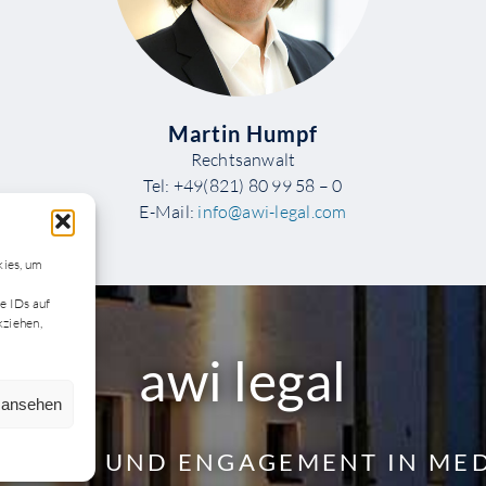
Martin Humpf
Rechtsanwalt
Tel: +49(821) 80 99 58 – 0
E-Mail:
info@awi-legal.com
kies, um
n
e IDs auf
kziehen,
awi legal
n ansehen
ETENZ UND ENGAGEMENT IN MED